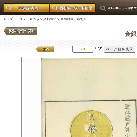
トップページ
>
一覧表示
>
資料情報
> 金銀図録 巻之４
金
/ 55