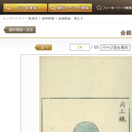
トップページ
>
一覧表示
>
資料情報
> 金銀図録 巻之４
金
/ 55