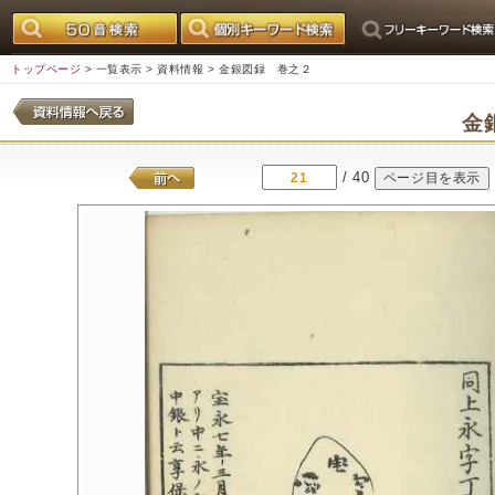
トップページ
>
一覧表示
>
資料情報
> 金銀図録 巻之２
金
/ 40