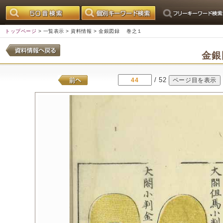
トップページ
>
一覧表示
>
資料情報
> 金銀図録 巻之１
金
/ 52