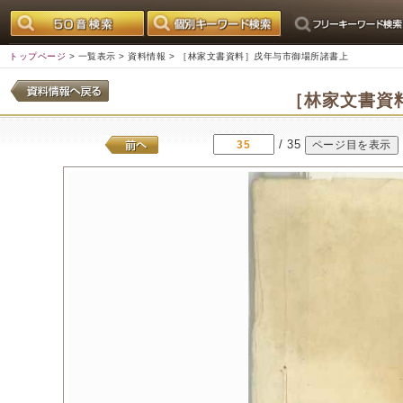
トップページ
>
一覧表示
>
資料情報
> ［林家文書資料］戌年与市御場所諸書上
［林家文書資
/ 35