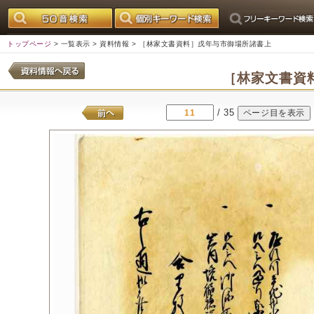
トップページ
>
一覧表示
>
資料情報
> ［林家文書資料］戌年与市御場所諸書上
［林家文書資
/ 35