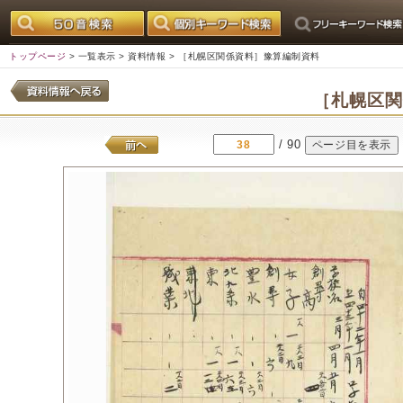
トップページ
>
一覧表示
>
資料情報
> ［札幌区関係資料］豫算編制資料
［札幌区
/ 90