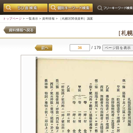
トップページ
>
一覧表示
>
資料情報
> ［札幌区関係資料］議案
［札
/ 179