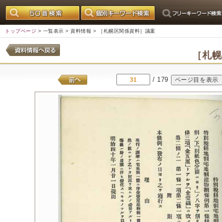
トップページ
>
一覧表示
>
資料情報
> ［札幌区関係資料］議案
［札
/ 179