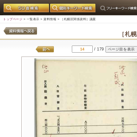
トップページ
>
一覧表示
>
資料情報
> ［札幌区関係資料］議案
［札
/ 179