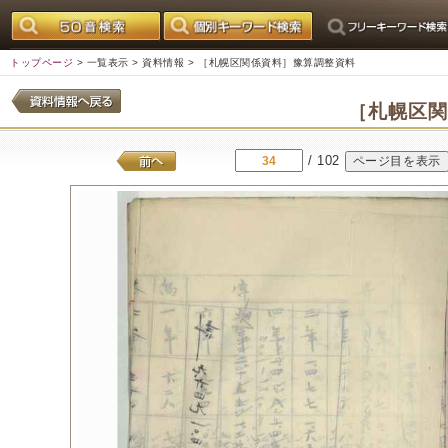
トップページ
>
一覧表示
>
資料情報
> ［札幌区関係資料］豫算調整資料
［札幌区
/ 102