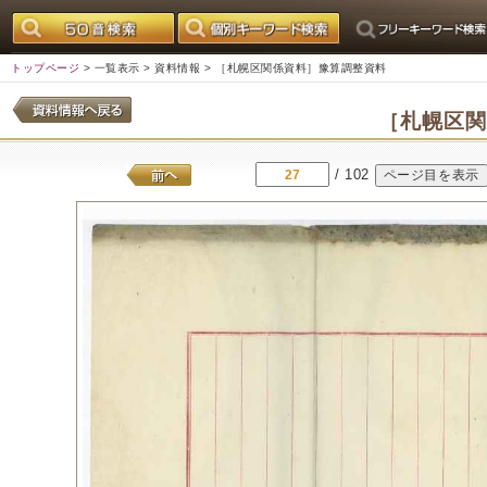
トップページ
>
一覧表示
>
資料情報
> ［札幌区関係資料］豫算調整資料
［札幌区
/ 102