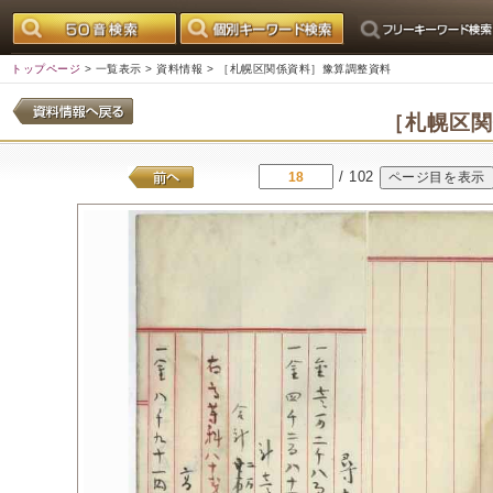
トップページ
>
一覧表示
>
資料情報
> ［札幌区関係資料］豫算調整資料
［札幌区
/ 102