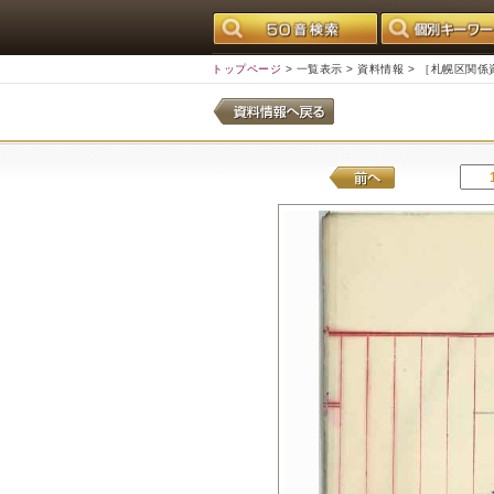
トップページ
>
一覧表示
>
資料情報
> ［札幌区関係