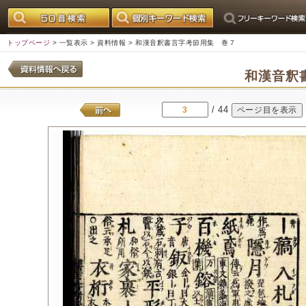
トップページ
>
一覧表示
>
資料情報
> 和漢音釈書言字考節用集 巻７
和漢音釈
/ 44