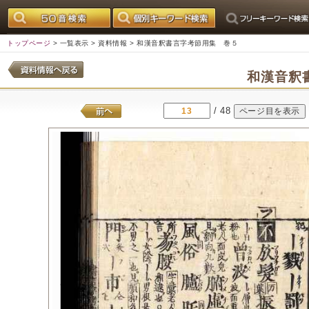
トップページ
>
一覧表示
>
資料情報
> 和漢音釈書言字考節用集 巻５
和漢音釈
/ 48