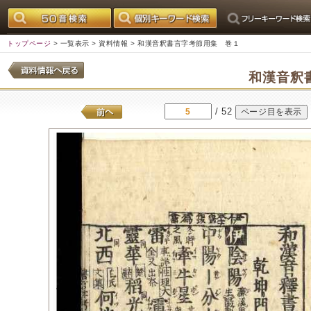
トップページ
>
一覧表示
>
資料情報
> 和漢音釈書言字考節用集 巻１
和漢音釈
/ 52