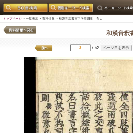
トップページ
>
一覧表示
>
資料情報
> 和漢音釈書言字考節用集 巻１
和漢音釈
/ 52