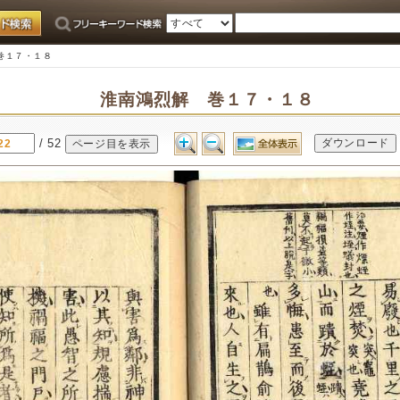
巻１７・１８
淮南鴻烈解 巻１７・１８
/ 52