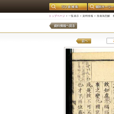
トップページ
>
一覧表示
>
資料情報
> 淮南鴻烈解 