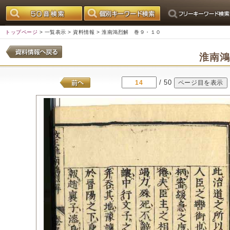
トップページ
>
一覧表示
>
資料情報
> 淮南鴻烈解 巻９・１０
淮南
/ 50