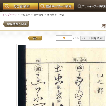
トップページ
>
一覧表示
>
資料情報
> 歴代草叢 巻２
/ 65