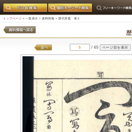
トップページ
>
一覧表示
>
資料情報
> 歴代草叢 巻２
/ 65