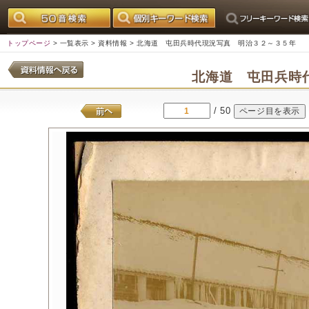
トップページ
>
一覧表示
>
資料情報
> 北海道 屯田兵時代現況写真 明治３２～３５年
北海道 屯田兵時
/ 50