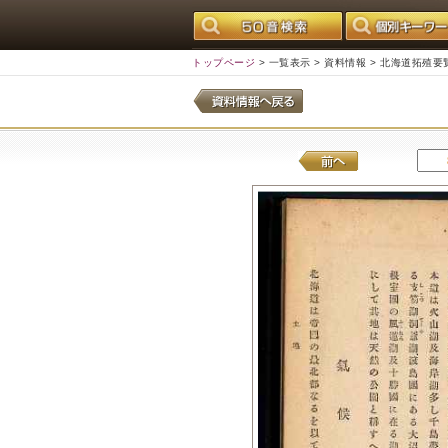
トップページ
>
一覧表示
>
資料情報
> 北海道拓殖要