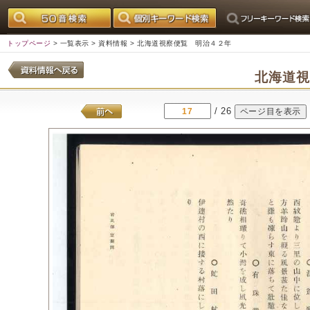
トップページ
>
一覧表示
>
資料情報
> 北海道視察便覧 明治４２年
北海道
/ 26