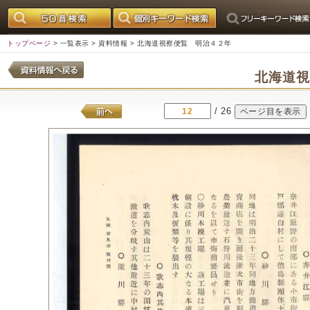
トップページ
>
一覧表示
>
資料情報
> 北海道視察便覧 明治４２年
北海道
/ 26