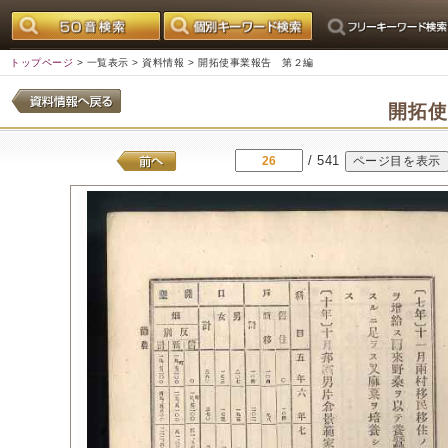
トップページ
>
一覧表示
>
資料情報
> 開拓使事業報告 第２編
開拓
/ 541