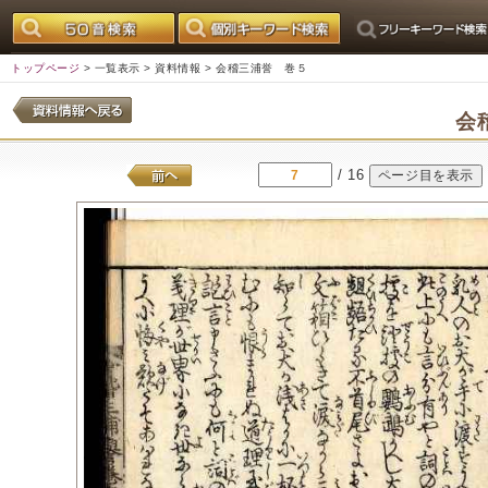
トップページ
>
一覧表示
>
資料情報
> 会稽三浦誉 巻５
会
/ 16