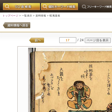
トップページ
>
一覧表示
>
資料情報
> 蝦夷漫画
/ 24