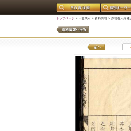
トップページ
>
一覧表示
>
資料情報
> 赤穂義人録補