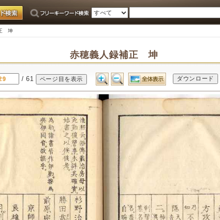
正 坤
赤穂義人録補正 坤
/ 61