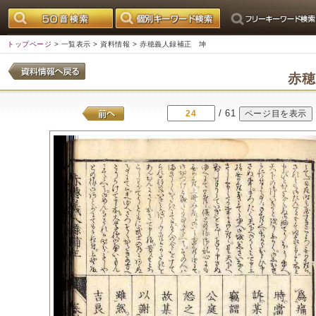
トップページ
>
一覧表示
>
資料情報
> 赤穂義人録補正 坤
赤
/ 61