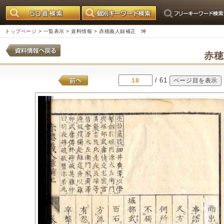
トップページ
>
一覧表示
>
資料情報
> 赤穂義人録補正 坤
赤
/ 61