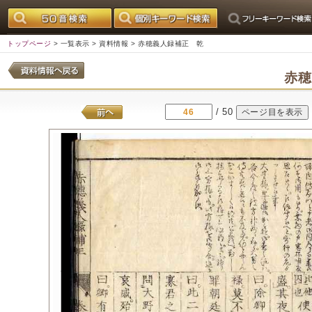
トップページ
>
一覧表示
>
資料情報
> 赤穂義人録補正 乾
赤
/ 50