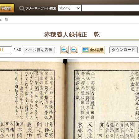
正 乾
赤穂義人録補正 乾
/ 50