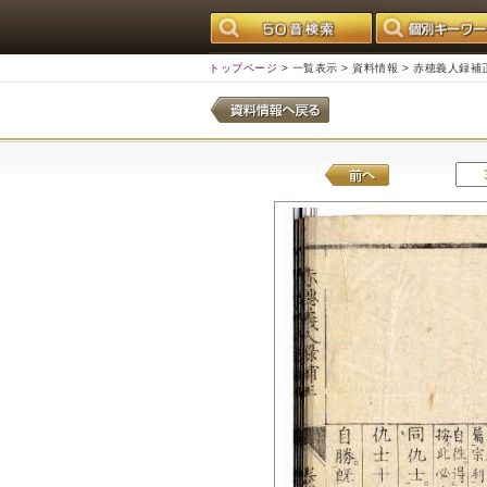
トップページ
>
一覧表示
>
資料情報
> 赤穂義人録補