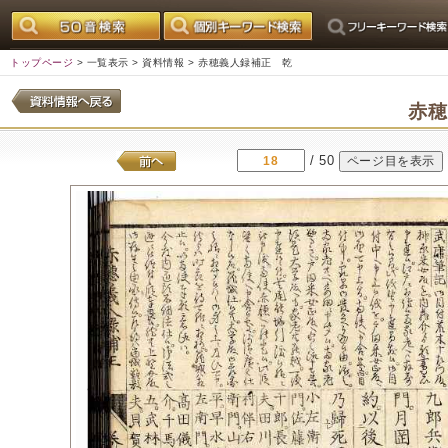
トップページ
>
一覧表示
>
資料情報
> 赤穂義人録補正 乾
赤
/ 50