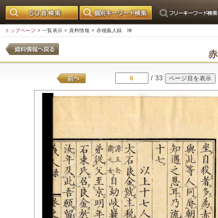
トップページ
>
一覧表示
>
資料情報
> 赤穂義人録 坤
/ 33