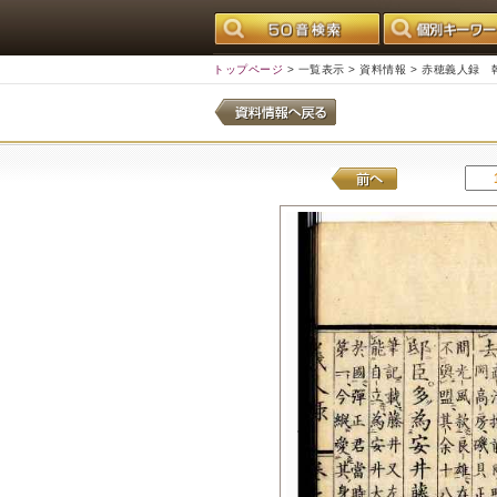
トップページ
>
一覧表示
>
資料情報
> 赤穂義人録 