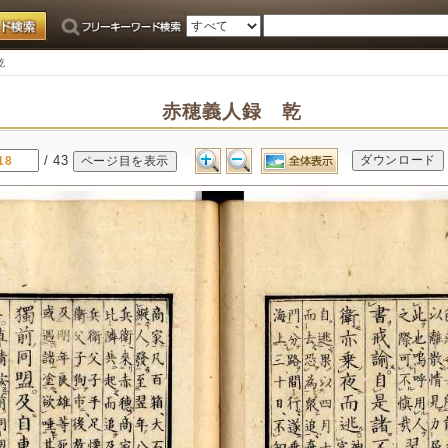
乾
赤穂義人録 乾
/ 43