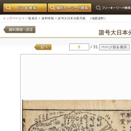
トップページ
>
一覧表示
>
資料情報
> 諳号大日本分図手鏡 ［地図資料］
諳号大日本
/ 31