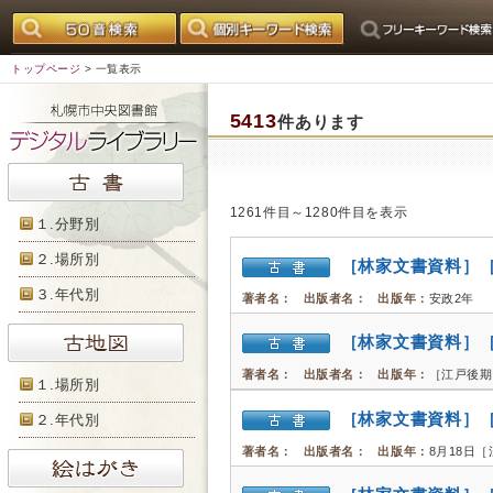
トップページ
> 一覧表示
5413
件あります
1261件目～1280件目を表示
１.分野別
２.場所別
［林家文書資料］
３.年代別
著者名：
出版者名：
出版年：
安政2年
［林家文書資料］
著者名：
出版者名：
出版年：
［江戸後期
１.場所別
［林家文書資料］
２.年代別
著者名：
出版者名：
出版年：
8月18日