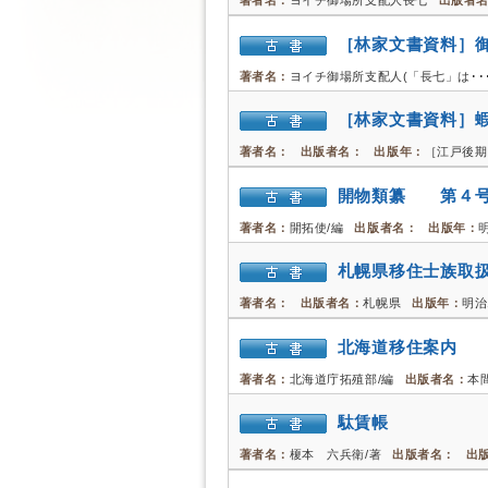
著者名：
ヨイチ御場所支配人長七
出版者
［林家文書資料］
著者名：
ヨイチ御場所支配人(「長七」は･･
［林家文書資料］
著者名：
出版者名：
出版年：
［江戸後期
開物類纂 第４
著者名：
開拓使/編
出版者名：
出版年：
札幌県移住士族取
著者名：
出版者名：
札幌県
出版年：
明治
北海道移住案内 
著者名：
北海道庁拓殖部/編
出版者名：
本
駄賃帳
著者名：
榎本 六兵衛/著
出版者名：
出