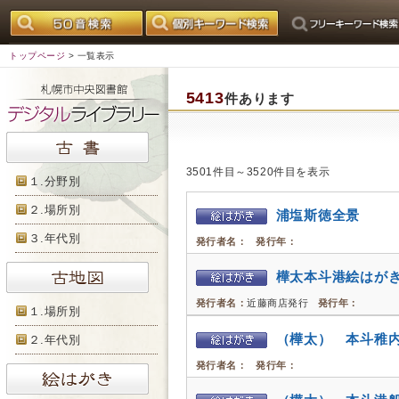
トップページ
> 一覧表示
5413
件あります
3501件目～3520件目を表示
１.分野別
２.場所別
浦塩斯徳全景
３.年代別
発行者名：
発行年：
樺太本斗港絵はが
発行者名：
近藤商店発行
発行年：
１.場所別
（樺太） 本斗稚
２.年代別
発行者名：
発行年：