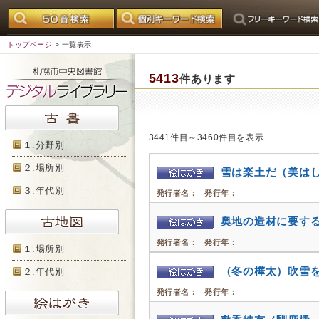
トップページ
> 一覧表示
5413
件あります
3441件目～3460件目を表示
１.分野別
２.場所別
雪は楽土だ（美は
３.年代別
発行者名：
発行年：
奥地の造材に要する
発行者名：
発行年：
１.場所別
（冬の樺太）吹雪
２.年代別
発行者名：
発行年：