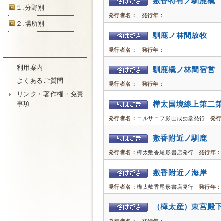
敷香特有ノ馴鹿橇
１.分野別
発行者名：
発行年：
２.場所別
馴鹿ノ林間放牧
発行者名：
発行年：
利用案内
馴鹿橇ノ林間宿営
よくあるご質問
発行者名：
発行年：
リンク・著作権・免責
樺太国境線上第二第
事項
発行者名：
コルサコフ影山成効堂発行
発
敷香附近ノ馴鹿
発行者名：
樺太敷香尾形書店発行
発行年
敷香附近ノ海岸
発行者名：
樺太敷香尾形書店発行
発行年
（樺太産）東宮殿