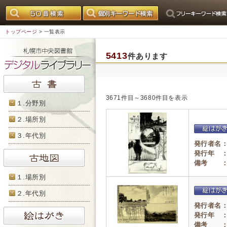
トップページ
> 一覧表示
5413
件あります
3671件目～3680件目を表示
１.分野別
２.場所別
３.年代別
発行者名
発行年 
備考 
１.場所別
２.年代別
発行者名
発行年 
備考 