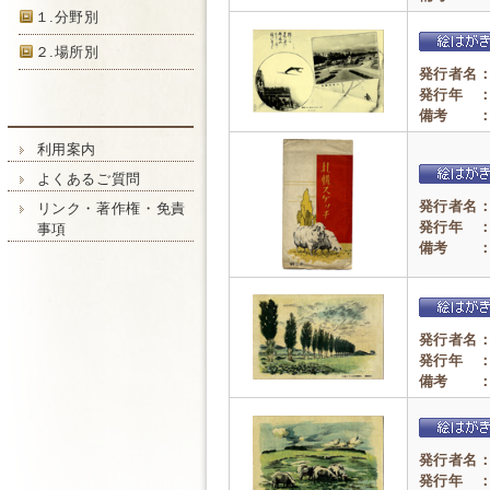
１.分野別
２.場所別
発行者名
発行年 
備考 
利用案内
よくあるご質問
発行者名
リンク・著作権・免責
発行年 
事項
備考 
発行者名
発行年 
備考 
発行者名
発行年 