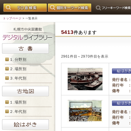
トップページ
> 一覧表示
5413
件あります
2961件目～2970件目を表示
１.分野別
２.場所別
３.年代別
発行者名
発行年 
備考 
１.場所別
２.年代別
発行者名
発行年 
備考 