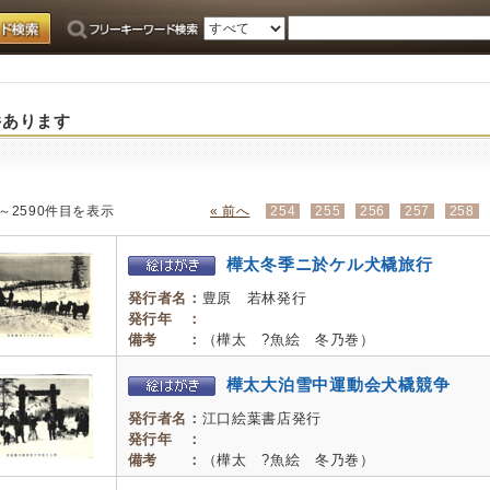
件あります
目～2590件目を表示
« 前へ
254
255
256
257
258
樺太冬季ニ於ケル犬橇旅行
発行者名：
豊原 若林発行
発行年 ：
備考 ：
（樺太 ?魚絵 冬乃巻）
樺太大泊雪中運動会犬橇競争
発行者名：
江口絵葉書店発行
発行年 ：
備考 ：
（樺太 ?魚絵 冬乃巻）