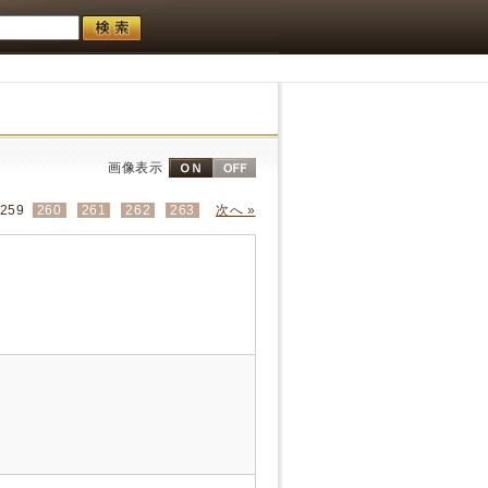
画像表示
259
260
261
262
263
次へ »