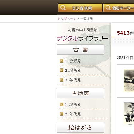
トップページ
> 一覧表示
5413
2581件
１.分野別
２.場所別
３.年代別
１.場所別
２.年代別